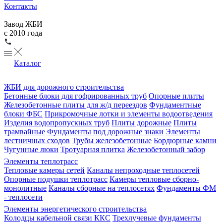
Контакты
Завод ЖБИ
с 2010 года
Каталог
ЖБИ для дорожного строительства
Бетонные блоки для гофрированных труб
Опорные плиты
Железобетонные плиты для ж/д переездов
Фундаментные
блоки ФБС
Прикромочные лотки и элементы водоотведения
Изделия водопропускных труб
Плиты дорожные
Плиты
трамвайные
Фундаменты под дорожные знаки
Элементы
лестничных сходов
Трубы железобетонные
Бордюрные камни
Чугунные люки
Тротуарная плитка
Железобетонный забор
Элементы теплотрасс
Тепловые камеры сетей
Каналы непроходные теплосетей
Опорные подушки теплотрасс
Камеры тепловые сборно-
монолитные
Каналы сборные на теплосетях
Фундаменты ФМ
- теплосети
Элементы энергетического строительства
Колодцы кабельной связи ККС
Трехлучевые фундаменты